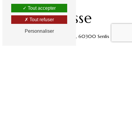
Tout accepter
Adresse
Tout refuser
Personnaliser
12 Av. du Maréchal Foch, 60300 Senlis
Téléphones
03 44 53 42 87
06 37 46 11 51