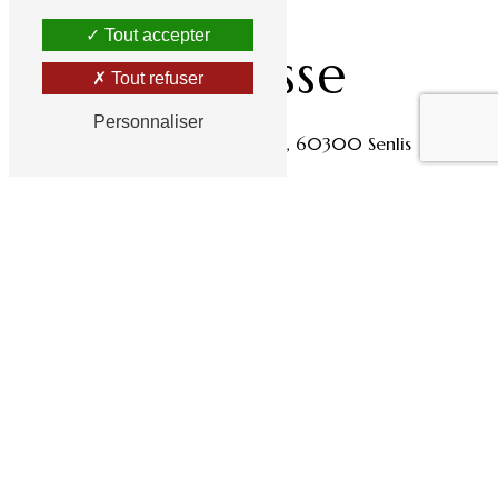
Tout accepter
Adresse
Tout refuser
Personnaliser
12 Av. du Maréchal Foch, 60300 Senlis
Téléphones
03 44 53 42 87
06 37 46 11 51